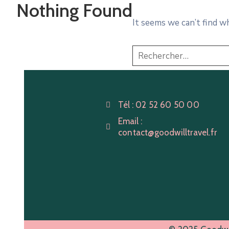
Nothing Found
It seems we can’t find w
Tél :
02 52 60 50 00
Email :
contact@goodwilltravel.fr